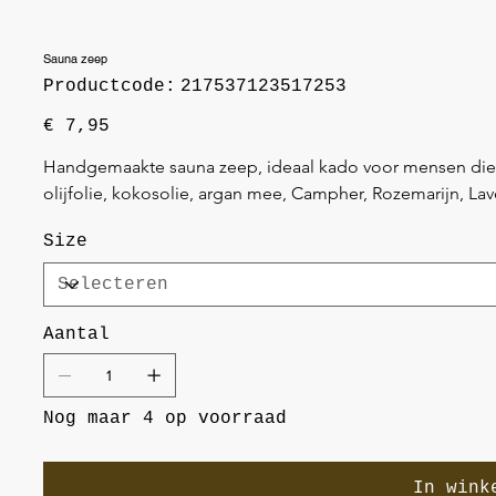
Sauna zeep
Productcode
Productcode:
217537123517253
217537123517253
Prijs
€ 7,95
Handgemaakte sauna zeep, ideaal kado voor mensen die g
olijfolie, kokosolie, argan mee, Campher, Rozemarijn, La
Size
Aantal
Nog maar 4 op voorraad
In wink